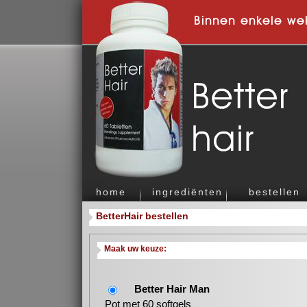
Binnen enkele we
home
ingrediënten
bestellen
BetterHair bestellen
Maak uw keuze:
Better Hair Man
Pot met 60 softgels